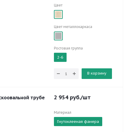
Цвет
Цвет металлокаркаса
Ростовая группа
2-6
В корзину
2 954
руб.
/шт
скоовальной трубе
Материал
Гнутоклееная фанера