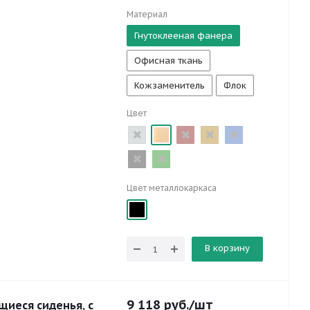
Материал
Гнутоклееная фанера
Офисная ткань
Кожзаменитель
Флок
Цвет
Цвет металлокаркаса
В корзину
9 118
руб.
/шт
щиеся сиденья, с