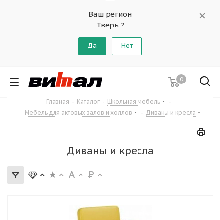
Ваш регион
Тверь ?
Да
Нет
0
Главная
-
Каталог
-
Школьная мебель
-
Мебель для актовых залов и холлов
-
Диваны и кресла
Диваны и кресла