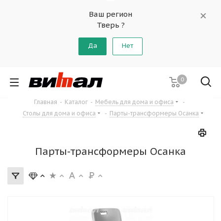
Ваш регион
Тверь ?
Да
Нет
0
Главная
-
Каталог
-
Мебель для дома и офиса
-
Столы для дома и офиса
-
Парты-трансформеры Осанка
Парты-трансформеры Осанка