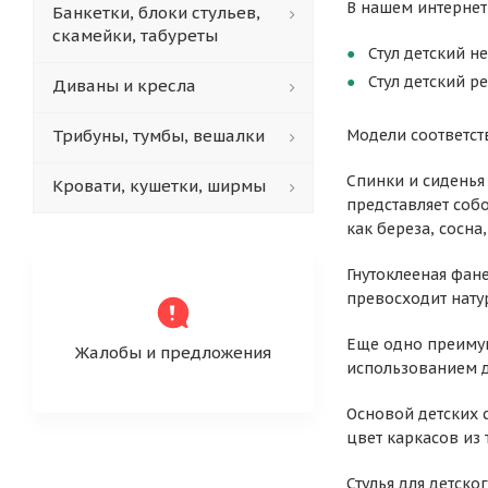
В нашем интернет
Банкетки, блоки стульев,
скамейки, табуреты
Стул детский н
Стул детский р
Диваны и кресла
Трибуны, тумбы, вешалки
Модели соответств
Спинки и сиденья
Кровати, кушетки, ширмы
представляет соб
как береза, сосна,
Гнутоклееная фан
превосходит нату
Еще одно преимущ
Жалобы и предложения
использованием д
Основой детских 
цвет каркасов из 
Стулья для детск