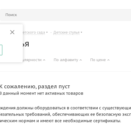
Мебель для детского сада
-
Детские стулья
 стулья
По популярности
По алфавиту
По цене
К сожалению, раздел пуст
В данный момент нет активных товаров
дения должны оборудоваться в соответствии с существующим
язательных требований, обеспечивающих ее безопасную экспл
ическим нормам и имеют все необходимые сертификаты.