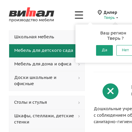
Дилер
Тверь
Ваш регион
Главная
-
Каталог
-
Школьная мебель
Тверь ?
Детские
Мебель для детского сада
Да
Нет
От производителя
Мебель для дома и офиса
Доски школьные и
офисные
Столы и стулья
Дошкольные учреж
с соблюдением об
Шкафы, стеллажи, детские
стенки
санитарно-гигиен