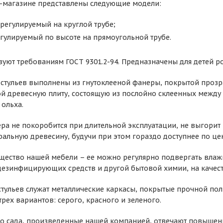
-магазине представлены следующие модели:
ерегулируемый на круглой трубе;
егулируемый по высоте на прямоугольной трубе.
уют требованиям ГОСТ 9301.2-94. Предназначены для детей рос
 стульев выполнены из гнутоклееной фанеры, покрытой прозр
ой древесную плиту, состоящую из послойно склеенных между
 ольха.
ера не покоробится при длительной эксплуатации, не выгорит
ральную древесину, будучи при этом гораздо доступнее по це
ество нашей мебели – ее можно регулярно подвергать влажн
езинфицирующих средств и другой бытовой химии, на качеств
стульев служат металлические каркасы, покрытые прочной п
трех вариантов: серого, красного и зеленого.
ого сада, произведенные нашей компанией, отвечают повышен