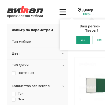
Дилер
Тверь
Ваш регион
Главная
-
Каталог
-
Фильтр по параметрам
Тверь ?
Комбин
Да
Нет
Тип мебели
От производителя
Цвет
Тип доски
Настенная
Количество элементов
Три
Пять