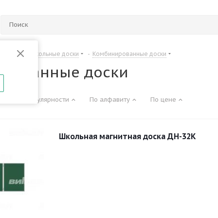
Офисные и школьные доски
-
Комбинированные доски
ированные доски
По популярности
По алфавиту
По цене
Школьная магнитная доска ДН-32К