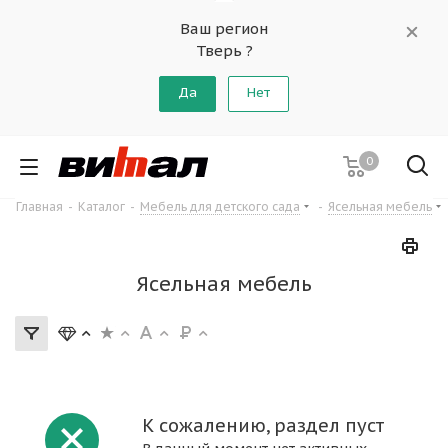
Ваш регион
Тверь ?
Да
Нет
0
Главная
-
Каталог
-
Мебель для детского сада
-
Ясельная мебель
Ясельная мебель
К сожалению, раздел пуст