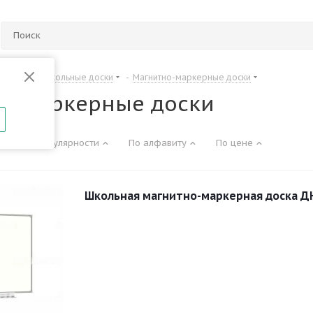
Офисные и школьные доски
-
Магнитно-маркерные доски
о-маркерные доски
По популярности
По алфавиту
По цене
Школьная магнитно-маркерная доска Д