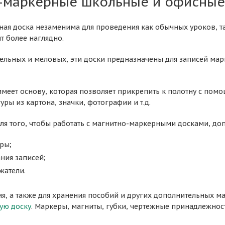
-маркерные школьные и офисные
ая доска незаменима для проведения как обычных уроков, та
т более наглядно.
фельных и меловых, эти доски предназначены для записей мар
имеет основу, которая позволяет прикрепить к полотну с по
уры из картона, значки, фотографии и т.д.
для того, чтобы работать с магнитно-маркерными досками, до
ры;
ания записей;
жатели.
я, а также для хранения пособий и других дополнительных 
ую доску
. Маркеры, магниты, губки, чертежные принадлежност