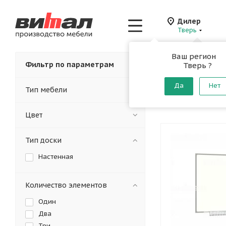
Дилер
Тверь
Ваш регион
Главная
-
Каталог
-
Фильтр по параметрам
Тверь ?
Магнитн
Да
Нет
Тип мебели
От производителя
Цвет
Тип доски
Настенная
Количество элементов
Один
Два
Три