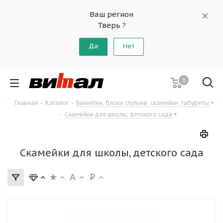
Ваш регион
Тверь ?
Да
Нет
0
Главная
-
Каталог
-
Банкетки, блоки стульев, скамейки, табуреты
-
Скамейки для школы, детского сада
Скамейки для школы, детского сада