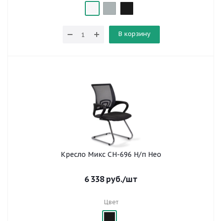
В корзину
Кресло Микс СH-696 Н/п Нео
6 338
руб.
/шт
Цвет