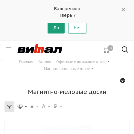
Ваш регион
Тверь ?
Да
Нет
0
Главная
-
Каталог
-
Офисные и школьные доски
-
Магнитно-меловые доски
Магнитно-меловые доски