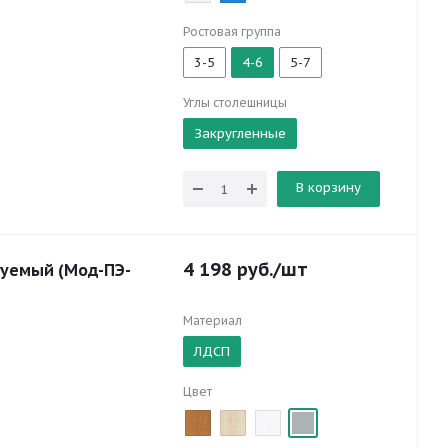
Ростовая группа
3-5
4-6
5-7
Углы столешницы
Закругленные
В корзину
4 198
руб.
/шт
руемый (Мод-ПЭ-
Материал
ЛДСП
Цвет