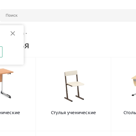
Столы и стулья
стулья
нические
Стулья ученические
Стол