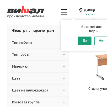
Дилер
Тверь
Ваш регион
Главная
-
Каталог
-
Фильтр по параметрам
Тверь ?
Столы и 
Да
Нет
Тип мебели
Тип трубы
Материал
Цвет
Столы уче
Цвет металлокаркаса
Ростовая группа