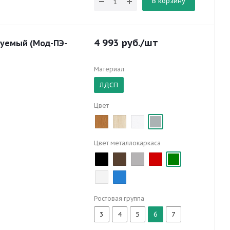
В корзину
4 993
руб.
/шт
руемый (Мод-ПЭ-
Материал
ЛДСП
Цвет
Цвет металлокаркаса
Ростовая группа
3
4
5
6
7