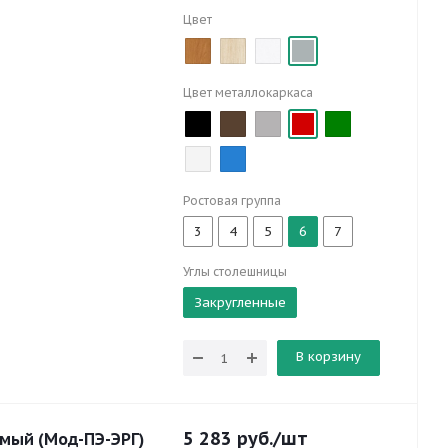
Цвет
Цвет металлокаркаса
Ростовая группа
3
4
5
6
7
Углы столешницы
Закругленные
В корзину
5 283
руб.
/шт
мый (Мод-ПЭ-ЭРГ)